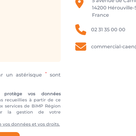
5 avenue de Cam
14200 Hérouville-S
France
02 31 35 00 00
commercial-caen
*
r un astérisque
sont
 protège vos données
 recueillies à partir de ce
ux services de BiMP Région
ur la gestion de votre
de vos données et vos droits.