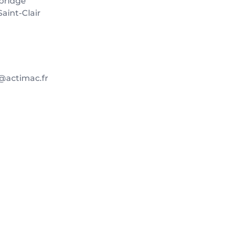
bridge
aint-Clair
@actimac.fr